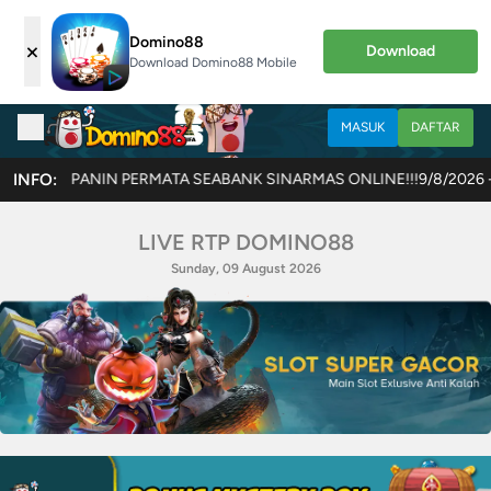
Domino88
×
Download
Download Domino88 Mobile
MASUK
DAFTAR
MEGA OCBC PANIN PERMATA SEABANK SINARMAS ONLINE!!!
INFO:
9/8/2026 
LIVE RTP DOMINO88
Sunday, 09 August 2026